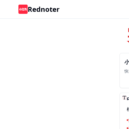
Rednoter
快